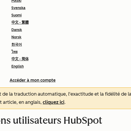
Polski
Svenska
Suomi
中文 - 繁體
Dansk
Norsk
한국어
ไทย
中文 - 简体
English
Accéder à mon compte
tat de la traduction automatique, l'exactitude et la fidélité de
 article, en anglais,
cliquez ici
.
ons utilisateurs HubSpot