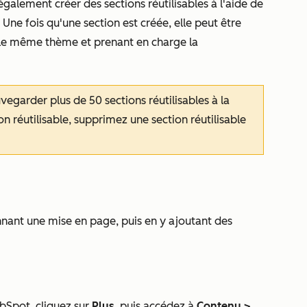
galement créer des sections réutilisables à l'aide de
. Une fois qu'une section est créée, elle peut être
nt le même thème et prenant en charge la
auvegarder plus de 50 sections réutilisables à la
on réutilisable, supprimez une section réutilisable
nnant une mise en page, puis en y ajoutant des
bSpot, cliquez sur
Plus
, puis accédez à
Contenu
>