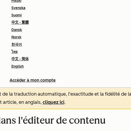
Polski
Svenska
Suomi
中文 - 繁體
Dansk
Norsk
한국어
ไทย
中文 - 简体
English
Accéder à mon compte
tat de la traduction automatique, l'exactitude et la fidélité de
 article, en anglais,
cliquez ici
.
dans l'éditeur de contenu