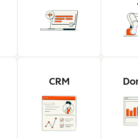
CRM
Do