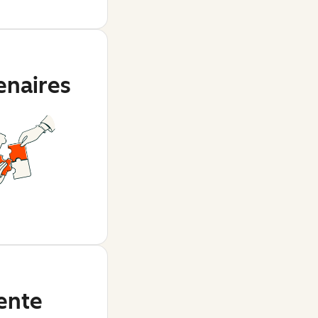
enaires
ente