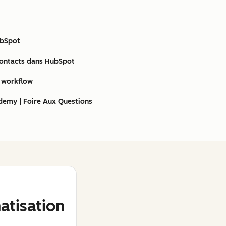
ubSpot
contacts dans HubSpot
e workflow
demy | Foire Aux Questions
tisation