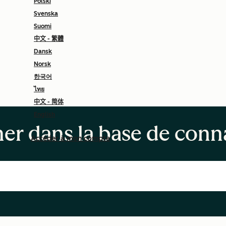
Polski
Svenska
Suomi
中文 - 繁體
Dansk
Norsk
한국어
ไทย
中文 - 简体
English
er dans la base de conn
Accéder à mon compte