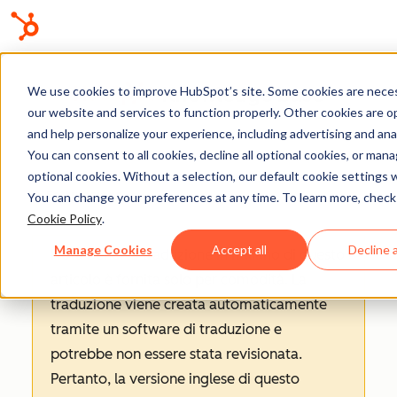
Knowledge base
We use cookies to improve HubSpot’s site. Some cookies are neces
our website and services to function properly. Other cookies are o
and help personalize your experience, including advertising and anal
You can consent to all cookies, decline all optional cookies, or man
optional cookies. Without a selection, our default cookie settings wi
Fatturazione
You can change your preferences at any time. To learn more, check
Cookie Policy
.
Manage Cookies
Accept all
Decline a
Nota bene: la traduzione in italiano di questo
articolo è fornita solo per comodità. La
traduzione viene creata automaticamente
tramite un software di traduzione e
potrebbe non essere stata revisionata.
Pertanto, la versione inglese di questo