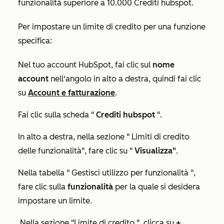
funzionalità superiore a 10.000 Crediti hubspot.
Per impostare un limite di credito per una funzione
specifica:
Nel tuo account HubSpot, fai clic sul
nome
account
nell'angolo in alto a destra, quindi fai clic
su
Account e fatturazione
.
Fai clic sulla scheda "
Crediti hubspot
".
In alto a destra, nella sezione "
Limiti di credito
delle funzionalità
", fare clic su "
Visualizza"
.
Nella tabella "
Gestisci utilizzo per funzionalità
",
fare clic sulla
funzionalità
per la quale si desidera
impostare un limite.
Nella
sezione "Limite di credito
", clicca su
+