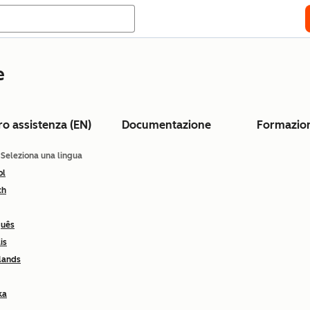
e
ro assistenza (EN)
Documentazione
Formazio
: Seleziona una lingua
ol
ch
guês
is
lands
ka