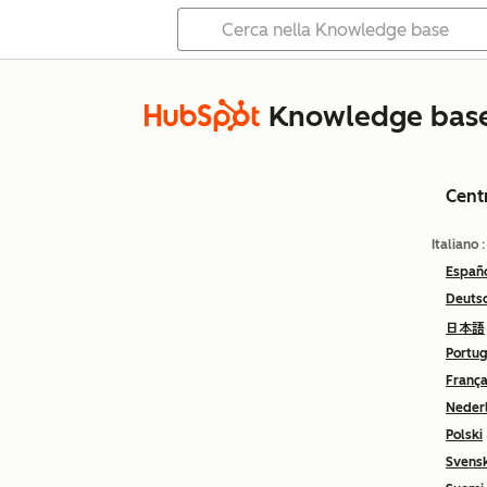
Knowledge bas
Cent
Italiano
Españ
Deuts
日本語
Portu
França
Neder
Polski
Svens