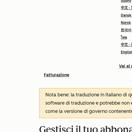
Suomi
中文 -
Dansk
Norsk
한국어
ไทย
中文 -
Englis
Vai al
Fatturazione
Nota bene: la traduzione in italiano di
software di traduzione e potrebbe non es
come la versione di governo contenente 
Gestisci il tuo abb