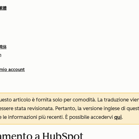
 繁體
 简体
h
 mio account
 questo articolo è fornita solo per comodità. La traduzione v
sere stata revisionata. Pertanto, la versione inglese di ques
le informazioni più recenti. È possibile accedervi
qui
.
onamento a HubSpot