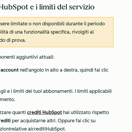
HubSpot e i limiti del servizio
ere limitate o non disponibili durante il periodo
tà di una funzionalità specifica, rivolgiti al
do di prova.
onenti aggiuntivi attuali:
account
nell'angolo in alto a destra, quindi fai clic
agli e i limiti dei tuoi abbonamenti. I limiti applicabili
namento.
izzare quanti
crediti HubSpot
hai utilizzato rispetto
editi
per acquistarne altri. Oppure fai clic su
zioni
relative ai
crediti
HubSpot
.