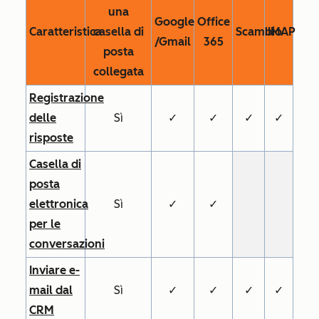
una
Google
Office
Caratteristica
casella di
Scambio
IMAP
/Gmail
365
posta
collegata
Registrazione
delle
Sì
✓
✓
✓
✓
risposte
Casella di
posta
elettronica
Sì
✓
✓
per le
conversazioni
Inviare e-
mail dal
Sì
✓
✓
✓
✓
CRM