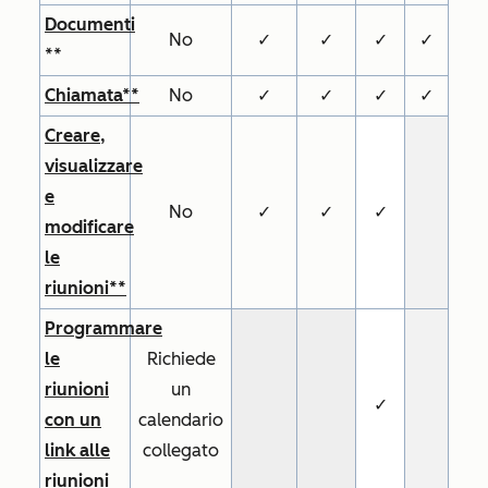
Documenti
No
✓
✓
✓
✓
**
Chiamata**
No
✓
✓
✓
✓
Creare,
visualizzare
e
No
✓
✓
✓
modificare
le
riunioni**
Programmare
le
Richiede
riunioni
un
✓
con un
calendario
link alle
collegato
riunioni