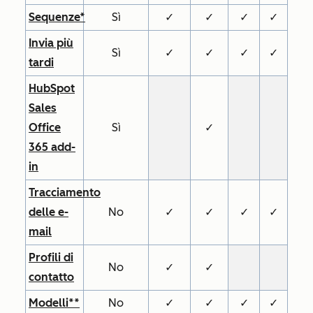
Sequenze*
Sì
✓
✓
✓
✓
Invia più
Sì
✓
✓
✓
✓
tardi
HubSpot
Sales
Office
Sì
✓
365 add-
in
Tracciamento
delle e-
No
✓
✓
✓
✓
mail
Profili di
No
✓
✓
contatto
Modelli**
No
✓
✓
✓
✓