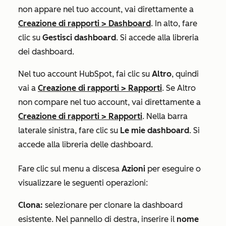
non appare nel tuo account, vai direttamente a
Creazione di rapporti
>
Dashboard
. In alto, fare
clic su
Gestisci dashboard
. Si accede alla libreria
dei dashboard.
Nel tuo account HubSpot, fai clic su
Altro
, quindi
vai a
Creazione di rapporti
>
Rapporti
. Se
Altro
non compare nel tuo account, vai direttamente a
Creazione di rapporti
>
Rapporti
. Nella barra
laterale sinistra, fare clic su
Le mie dashboard
. Si
accede alla libreria delle dashboard.
Fare clic sul menu a discesa
Azioni
per eseguire o
visualizzare le seguenti operazioni:
Clona:
selezionare per clonare la dashboard
esistente. Nel pannello di destra, inserire il
nome