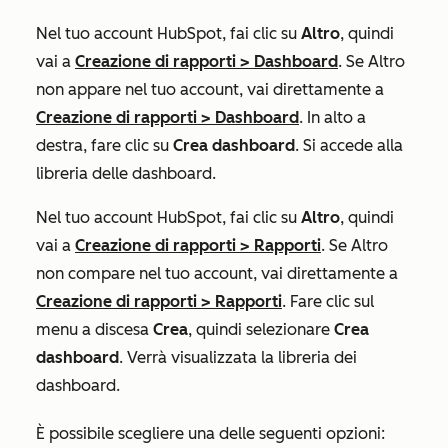
Nel tuo account HubSpot, fai clic su
Altro
, quindi
vai a
Creazione di rapporti
>
Dashboard
. Se
Altro
non appare nel tuo account, vai direttamente a
Creazione di rapporti
>
Dashboard
. In alto a
destra, fare clic su
Crea dashboard
. Si accede alla
libreria delle dashboard.
Nel tuo account HubSpot, fai clic su
Altro
, quindi
vai a
Creazione di rapporti
>
Rapporti
. Se
Altro
non compare nel tuo account, vai direttamente a
Creazione di rapporti
>
Rapporti
. Fare clic sul
menu a discesa
Crea
, quindi selezionare
Crea
dashboard
. Verrà visualizzata la libreria dei
dashboard.
È possibile scegliere una delle seguenti opzioni: