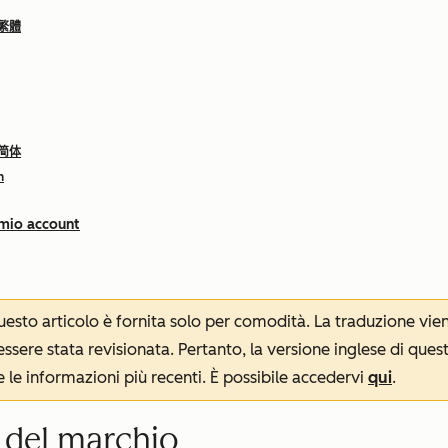
 繁體
 简体
h
 mio account
 questo articolo è fornita solo per comodità. La traduzione v
sere stata revisionata. Pertanto, la versione inglese di ques
le informazioni più recenti. È possibile accedervi
qui
.
i del marchio