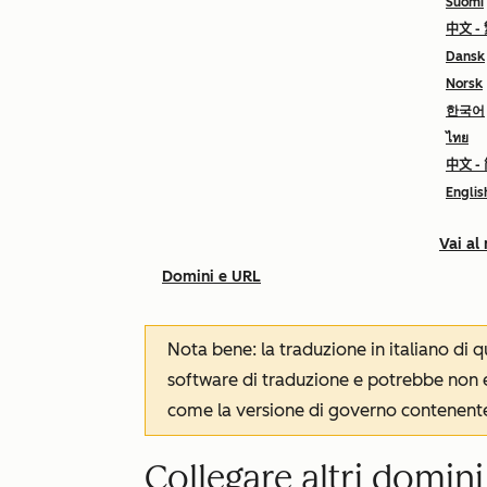
Suomi
中文 -
Dansk
Norsk
한국어
ไทย
中文 -
Englis
Vai al
Domini e URL
Nota bene: la traduzione in italiano di
software di traduzione e potrebbe non es
come la versione di governo contenente 
Collegare altri domin