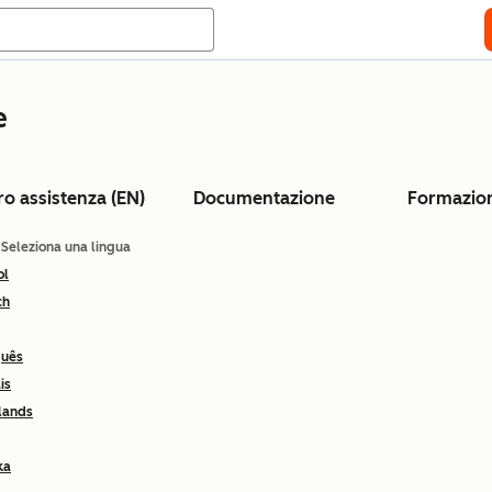
e
ro assistenza (EN)
Documentazione
Formazio
: Seleziona una lingua
ol
ch
guês
is
lands
ka