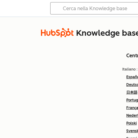
Knowledge bas
Cent
Italiano
Españ
Deuts
日本語
Portu
França
Neder
Polski
Svens