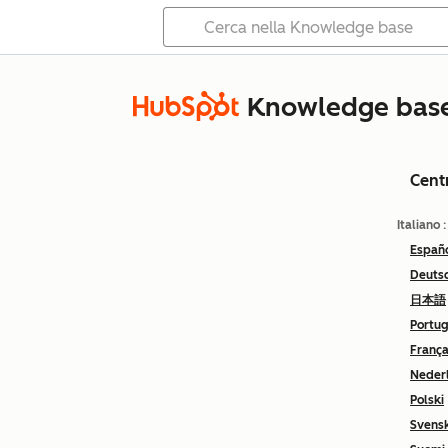
Knowledge bas
Cent
Italiano
Españ
Deuts
日本語
Portu
França
Neder
Polski
Svens