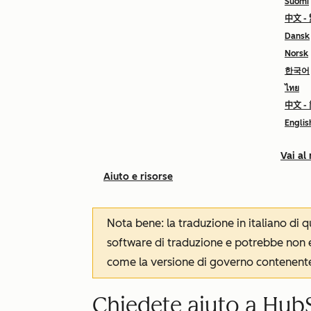
Suomi
中文 -
Dansk
Norsk
한국어
ไทย
中文 -
Englis
Vai al
Aiuto e risorse
Nota bene: la traduzione in italiano di
software di traduzione e potrebbe non es
come la versione di governo contenente 
Chiedete aiuto a Hub