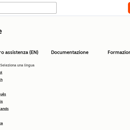
e
ro assistenza (EN)
Documentazione
Formazio
: Seleziona una lingua
ol
ch
guês
is
lands
ka