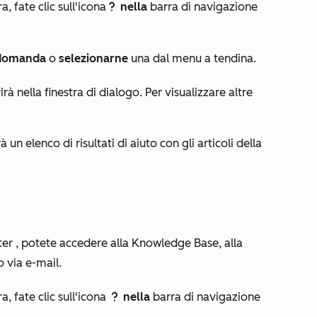
, fate clic sull'icona
nella
barra di navigazione
questioncircleIcon help
domanda
o
selezionarne
una dal menu a tendina.
à nella finestra di dialogo. Per visualizzare altre
 un elenco di risultati di aiuto con gli articoli della
ter
, potete accedere alla Knowledge Base, alla
o via e-mail.
, fate clic sull'icona
nella
barra di navigazione
question