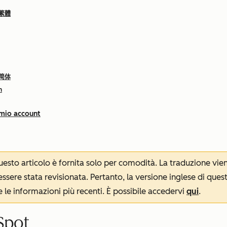
 繁體
 简体
h
 mio account
 questo articolo è fornita solo per comodità. La traduzione v
sere stata revisionata. Pertanto, la versione inglese di ques
le informazioni più recenti. È possibile accedervi
qui
.
Spot