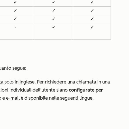
✓
✓
✓
✓
✓
✓
✓
✓
✓
-
✓
✓
quanto segue:
ta solo in inglese. Per richiedere una chiamata in una
zioni individuali dell'utente siano
configurate per
ck e e-mail è disponibile nelle seguenti lingue.