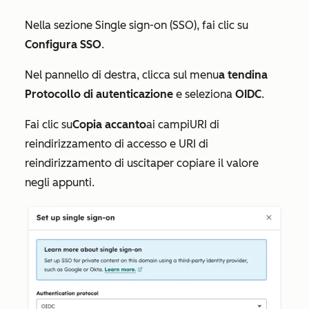
Nella
sezione Single sign-on (SSO)
, fai clic su
Configura SSO
.
Nel pannello di destra, clicca sul menu
a tendina
Protocollo di autenticazione
e seleziona
OIDC
.
Fai clic su
Copia accanto
ai campi
URI di
reindirizzamento di accesso e
URI di
reindirizzamento di uscita
per copiare il valore
negli appunti.