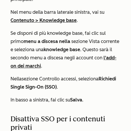
Nel menu della barra laterale sinistra, vai su
Contenuto
>
Knowledge base
.
Se disponi di più knowledge base, fai clic sul
primo
menu a discesa nella
sezione Vista corrente
e seleziona una
knowledge base
. Questo sarà il
secondo menu a discesa negli account con
l'add-
on dei marchi
.
Nella
sezione Controllo accessi
, seleziona
Richiedi
Single Sign-On (SSO)
.
In basso a sinistra, fai clic su
Salva
.
Disattiva SSO per i contenuti
privati