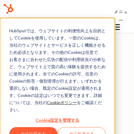
メニュ
ー
ナレッジベース
HubSpotでは、ウェブサイトの利便性向上を目的と
してCookieを使用しています。一部のCookieは、
当社のウェブサイトとサービスを正しく機能させる
ため必須となります。その他のCookieは任意で、
お客さまに合わせた広告の配信や利用状況の分析な
ど、ウェブサイト上で質の高い体験を提供するため
ナレッジベース
に使用されます。全てのCookieの許可、任意の
Cookieの拒否・個別管理が行えます。いずれかを
アカウントと設定
選択しない場合、既定のCookie設定が適用されま
す。Cookieの設定はいつでも変更できます。詳細
については、当社の
Cookieポリシー
をご確認くだ
アカウント管理
さい。
Cookie設定を管理する
上位の記事
全て許可する
全て拒否する