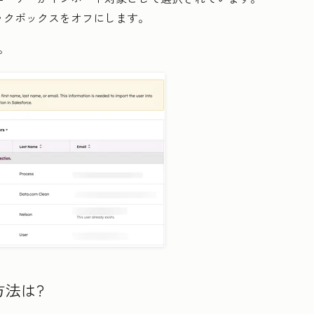
ックボックスをオフにします。
。
方法は?