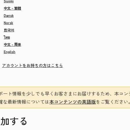
Suomi
中文 - 繁體
Dansk
Norsk
한국어
ไทย
中文 - 简体
English
アカウントをお持ちの方はこちら
ポート情報を少しでも早くお客さまにお届けするため、本コン
確な最新情報については
本コンテンツの英語版
をご覧ください
追加する