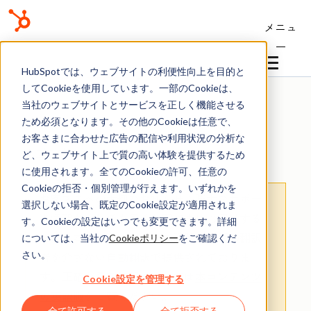
メニュ
ー
ナレッジベース
HubSpotでは、ウェブサイトの利便性向上を目的と
してCookieを使用しています。一部のCookieは、
当社のウェブサイトとサービスを正しく機能させる
ため必須となります。その他のCookieは任意で、
お客さまに合わせた広告の配信や利用状況の分析な
ブログ
ど、ウェブサイト上で質の高い体験を提供するため
に使用されます。全てのCookieの許可、任意の
Cookieの拒否・個別管理が行えます。いずれかを
お客さまへの大切なお知らせ
：膨大なサポー
選択しない場合、既定のCookie設定が適用されま
ト情報を少しでも早くお客さまにお届けする
す。Cookieの設定はいつでも変更できます。詳細
ため、本コンテンツの日本語版は人間の翻訳
については、当社の
Cookieポリシー
をご確認くだ
さい。
者を介さない自動翻訳で提供されておりま
す。
正確な最新情報については
本コンテンツ
Cookie設定を管理する
の英語版
をご覧ください。
全て許可する
全て拒否する