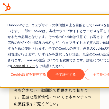
ナレッジベース
HubSpotでは、ウェブサイトの利便性向上を目的としてCookieを
います。一部のCookieは、当社のウェブサイトとサービスを正し
せるため必須となります。その他のCookieは任意で、お客さまに
広告の配信や利用状況の分析など、ウェブサイト上で質の高い体
するために使用されます。全てのCookieの許可、任意のCookie
Eメールの接続
別管理が行えます。いずれかを選択しない場合、既定のCookie設
されます。Cookieの設定はいつでも変更できます。詳細について
の
Cookieポリシー
をご確認ください。
お客さまへの大切なお知らせ
：膨大なサポー
Cookie設定を管理する
全て許可する
全て拒否
ト情報を少しでも早くお客さまにお届けする
ため、本コンテンツの日本語版は人間の翻訳
者を介さない自動翻訳で提供されておりま
す。
正確な最新情報については
本コンテンツ
の英語版
をご覧ください。