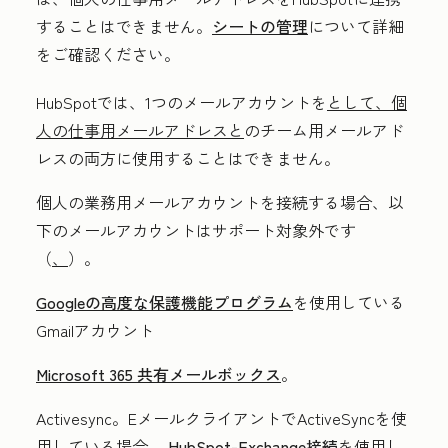
することはできません。
シートの管理
について詳細
をご確認ください。
HubSpotでは、1つのメールアカウントを
として、個
人の仕事用メールアドレスと
のチーム用メールアド
レスの両方に使用することはできません。
個人の業務用メールアカウントを接続する場合、以
下のメールアカウントはサポート対象外です
（
、
）。
Googleの高度な保護機能プログラム
を使用している
Gmailアカウント
Microsoft 365 共有メールボックス
。
Activesync。EメールクライアントでActiveSyncを使
用している場合、
HubSpot-Exchange接続
を使用し