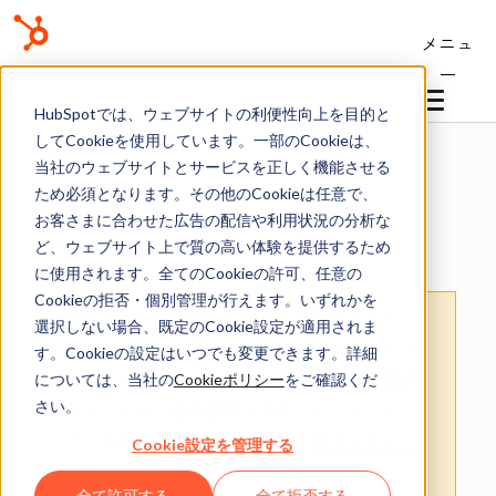
メニュ
ー
ナレッジベース
HubSpotでは、ウェブサイトの利便性向上を目的と
してCookieを使用しています。一部のCookieは、
当社のウェブサイトとサービスを正しく機能させる
ため必須となります。その他のCookieは任意で、
お客さまに合わせた広告の配信や利用状況の分析な
利用を開始する
ど、ウェブサイト上で質の高い体験を提供するため
に使用されます。全てのCookieの許可、任意の
Cookieの拒否・個別管理が行えます。いずれかを
お客さまへの大切なお知らせ
：膨大なサポー
選択しない場合、既定のCookie設定が適用されま
ト情報を少しでも早くお客さまにお届けする
す。Cookieの設定はいつでも変更できます。詳細
ため、本コンテンツの日本語版は人間の翻訳
については、当社の
Cookieポリシー
をご確認くだ
さい。
者を介さない自動翻訳で提供されておりま
す。
正確な最新情報については
本コンテンツ
Cookie設定を管理する
の英語版
をご覧ください。
全て許可する
全て拒否する