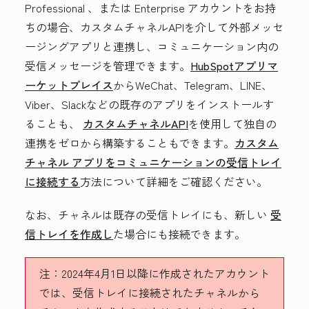
Professional
、または
Enterprise
アカウントをお持
ちの場合、カスタムチャネルAPIを介して外部メッセ
ージングアプリと連携し、コミュニケーション内の
受信メッセージを管理できます。
HubSpotアプリマ
ーケットプレイス
からWeChat、Telegram、LINE、
Viber、Slackなどの既存のアプリをインストールす
ることも、
カスタムチャネルAPI
を使用して独自の
連携をゼロから構築することもできます。
カスタム
チャネル アプリをコミュニケーションの受信トレイ
に接続する
方法について詳細をご確認ください。
なお、チャネルは既存の受信トレイにも、新しい
受
信トレイを作成し
た場合にも接続できます。
注：
2024年4月1日以降に作成されたアカウント
では、受信トレイに接続されたチャネルから