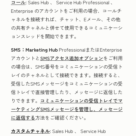
コール
:
Sales Hub
、
Service
Hub
Professional
、
Enterprise
のアカウントをご利用の場合、コールチ
ャネルを接続すれば、チャット、Eメール、その他
の共有チャネルと併せて使用できるコミュニケーシ
ョンスレッドを開始できます。
SMS：
Marketing Hub
ProfessionalまたはEnterprise
アカウントと
SMSアクセス追加オプション
をご利用
の場合は、SMS番号をコミュニケーションの受信ト
レイのチャネルとして接続できます。接続すると、
受信したSMSメッセージをコミュニケーションの受
信トレイで直接管理したり、メッセージに返信した
りできます。
コミュニケーションの受信トレイでマ
ーケティングSMSメッセージを管理し、メッセージ
に返信する
方法をご確認ください。
カスタムチャネル
:
Sales Hub
、
Service
Hub