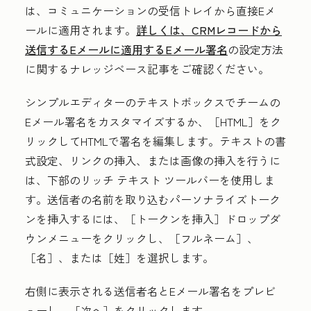
は、コミュニケーションの受信トレイから直接Eメ
ールに適用されます。
詳しくは、CRMレコードから
送信するEメールに適用するEメール署名
の設定方法
に関するナレッジベース記事をご確認ください。
シンプルエディター
のテキストボックスでチームの
Eメール署名をカスタマイズするか、［HTML］
をク
リックしてHTMLで署名を編集します。テキストの書
式設定、リンクの挿入、または画像の挿入を行うに
は、下部のリッチ テキスト ツールバーを使用しま
す。送信者の名前を取り込むパーソナライズトーク
ンを挿入するには、［トークンを挿入］
ドロップダ
ウンメニューをクリックし、［フルネーム］
、
［名］
、または［姓］
を選択します。
右側に表示される送信者名とEメール署名をプレビ
ューし、
［次へ］をクリックします。