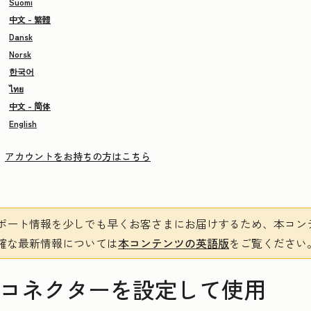
Suomi
中文 - 繁體
Dansk
Norsk
한국어
ไทย
中文 - 简体
English
アカウントをお持ちの方はこちら
ポート情報を少しでも早くお客さまにお届けするため、本コン
確な最新情報については
本コンテンツの英語版
をご覧ください
Spotコネクターを設定して使用