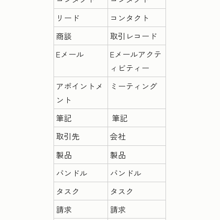
リード
コンタクト
商談
取引レコード
Eメール
Eメールアクテ
ィビティー
アポイントメ
ミーティング
ント
筆記
筆記
取引先
会社
製品
製品
バンドル
バンドル
タスク
タスク
請求
請求