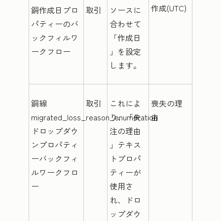
作成(UTC)
銅作成日プロ
取引
ソースに
パティーのバ
合わせて
ックフィルワ
「作成日
ークフロー
」を設定
します。
銅線
取引
これによ
喪失の理
migrated_loss_reason_enumeration
り、「
失
由
ドロップダウ
注の理由
ンプロパティ
」テキス
ーバックフィ
トプロパ
ルワークフロ
ティーが
ー
使用さ
れ、ドロ
ップダウ