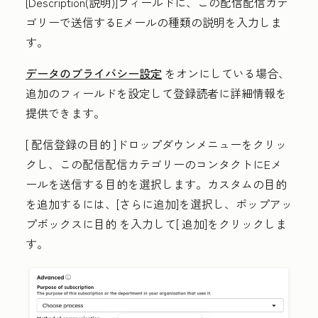
[Description(説明
)]フィールドに、この配信配信カテ
ゴリーで送信するEメールの種類
の説明
を入力しま
す。
データのプライバシー設定
をオンにしている場合、
追加のフィールドを設定して登録読者に詳細情報を
提供できます。
[
配信登録の目的
]ドロップダウンメニューをクリッ
クし、この配信配信カテゴリーのコンタクトにEメ
ールを送信する
目的
を選択します。カスタムの目的
を追加するには、[
さらに追加
]を選択し、ポップアッ
プボックスに
目的
を入力して[
追加
]をクリックしま
す。