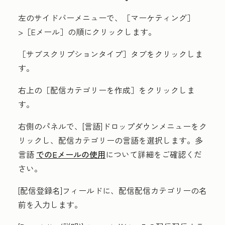
左のサイドバーメニューで、［マーケティング］
>［Eメール］
の順にクリックします。
［サブスクリプションタイプ］
タブをクリックしま
す。
右上の［配信カテゴリーを作成］
をクリックしま
す。
右側のパネルで、[
言語
]ドロップダウンメニューをク
リックし、配信カテゴリーの
言語
を選択します。多
言語
でのEメールの使用
について詳細をご確認くだ
さい。
[
配信登録名
]フィールドに、配信配信カテゴリー
の名
前を入力します
。