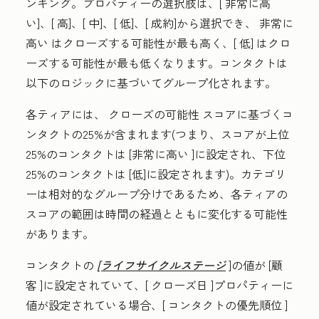
ンキング。プロパティーの選択肢は、[
非常に高
い
]、[
高
]、[
中
]、[
低]、[
成約
]から選択でき、
非常に
高い
はクローズする可能性が最も高く、[
低]
はクロ
ーズする可能性が最も低くなります。コンタクトは
以下のロジックに基づいてグループ化されます。
各ティアには、
クローズの可能性
スコアに基づくコ
ンタクトの25%が含まれます(つまり、スコアが上位
25%のコンタクトは
[非常に高い
]に設定され、下位
25%のコンタクトは
[低]
に設定されます)。カテゴリ
ーは相対的なグループ分けであるため、各ティアの
スコアの範囲は時間の経過とともに変化する可能性
があります。
コンタクトの
[ライフサイクルステージ
]の値が
[顧
客
]に設定されていて、[
クローズ日
]プロパティーに
値が設定されている場合、[
コンタクトの優先順位
]