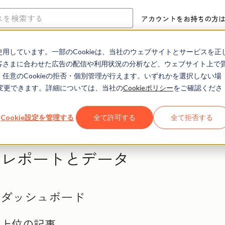
アカウントをお持ちの方
eを使用しています。一部のCookieは、当社のウェブサイトとサービスを正
ヘルプセンター
ドキュメント
トレーニング
お客さまに合わせた広告の配信や利用状況の分析など、ウェブサイト上で
、任意のCookieの拒否・個別管理が行えます。いずれかを選択しない場
でも変更できます。詳細については、当社の
Cookieポリシー
をご確認くださ
Cookie設定を管理する
全て許可する
全て拒否する
ナレッジベース
レポートとデータ
ダッシュボード
上位の記事