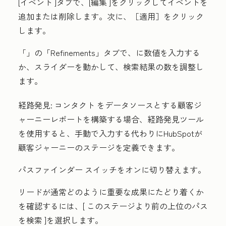
[
イベント
]タブで、[
編集
]をクリックしてイベントを
追加または削除します。次に、
［適用］をクリック
します。
「
」の「Refinements」
タブで、
に数値を入力する
か、
スライダー
を動かして、検索結果の数を調整し
ます。
経路発見:
コンタクト
をデータソースとする顧客ジ
ャーニーレポートを構築する場合、経路発見ツール
を使用すると、手動で入力する代わりにHubSpotが
顧客ジャーニーのステージを定義できます。
パスファインダー
スイッチをオンに切り替えます。
リードが通常どのように重要な成果にたどり着くか
を確認するには、[
このステージより前の上位のパス
を検索
]を選択します。