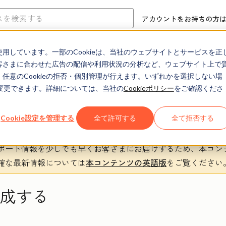
アカウントをお持ちの方
eを使用しています。一部のCookieは、当社のウェブサイトとサービスを正
ヘルプセンター
ドキュメント
トレーニング
お客さまに合わせた広告の配信や利用状況の分析など、ウェブサイト上で
、任意のCookieの拒否・個別管理が行えます。いずれかを選択しない場
でも変更できます。詳細については、当社の
Cookieポリシー
をご確認くださ
Cookie設定を管理する
全て許可する
全て拒否する
ポート情報を少しでも早くお客さまにお届けするため、本コン
確な最新情報については
本コンテンツの英語版
をご覧ください
作成する