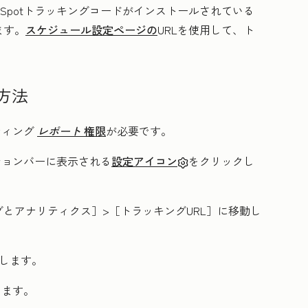
Spotトラッキングコードがインストールされている
ます。
スケジュール設定ページの
URLを使用して、ト
。
方法
ティング
レポート
権限
が必要です。
ーションバーに表示される
設定アイコン
をクリックし
グとアナリティクス］
>［トラッキングURL］
に移動し
クします。
します。