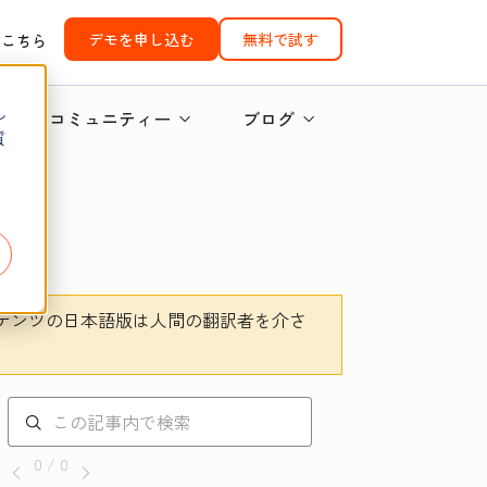
デモを申し込む
無料で試す
はこちら
し
コミュニティー
ブログ
質
テンツの日本語版は人間の翻訳者を介さ
。
0 / 0