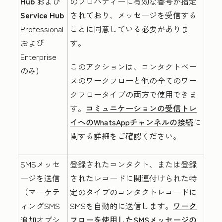
Hub
および
のプロパティーに有効な番号が指定
Service Hub
されており、メッセージを受信する
Professional
ことに同意している必要がありま
および
す。
Enterprise
このアクションは、コンタクトベー
のみ)
スのワークフローと他の全てのワー
クフロータイプの両方で使用できま
す。
コミュニケーションの受信トレ
イへのWhatsAppチャンネルの接続
に
関する詳細をご確認ください。
SMSメッセ
登録されたコンタクト、または登録
ージを送信
されたレコードに関連付けられた特
（マーケテ
定のタイプのコンタクトレコードに
ィングSMS
SMSを自動的に送信します。
ワーク
追加オプシ
フローを使用したSMSメッセージの