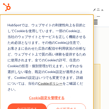
メニュ
ー
ナレッジベース
HubSpotでは、ウェブサイトの利便性向上を目的と
してCookieを使用しています。一部のCookieは、
当社のウェブサイトとサービスを正しく機能させる
ため必須となります。その他のCookieは任意で、
お客さまに合わせた広告の配信や利用状況の分析な
ワークフロー
ど、ウェブサイト上で質の高い体験を提供するため
に使用されます。全てのCookieの許可、任意の
Cookieの拒否・個別管理が行えます。いずれかを
お客さまへの大切なお知らせ
：膨大なサポー
選択しない場合、既定のCookie設定が適用されま
ト情報を少しでも早くお客さまにお届けする
す。Cookieの設定はいつでも変更できます。詳細
ため、本コンテンツの日本語版は人間の翻訳
については、当社の
Cookieポリシー
をご確認くだ
さい。
者を介さない自動翻訳で提供されておりま
す。
正確な最新情報については
本コンテンツ
Cookie設定を管理する
の英語版
をご覧ください。
全て許可する
全て拒否する