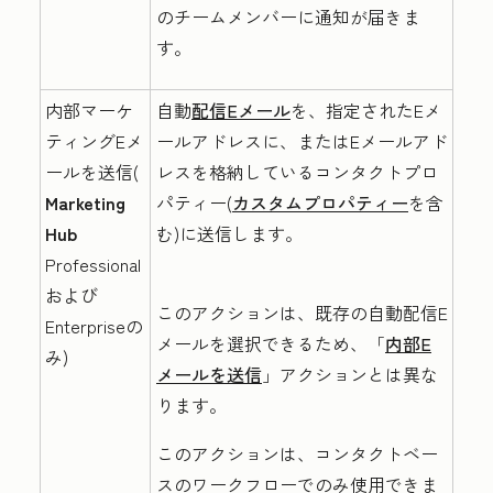
のチームメンバーに通知が届きま
す。
内部マーケ
自動
配信Eメール
を、指定されたEメ
ティングEメ
ールアドレスに、またはEメールアド
ールを送信(
レスを格納しているコンタクトプロ
Marketing
パティー(
カスタムプロパティー
を含
Hub
む)に送信します。
Professional
および
このアクションは、
既存の自動配信E
Enterprise
の
メールを選択できるため
、「
内部E
み)
メールを送信
」アクションとは異な
ります。
このアクションは、コンタクトベー
スのワークフローでのみ使用できま