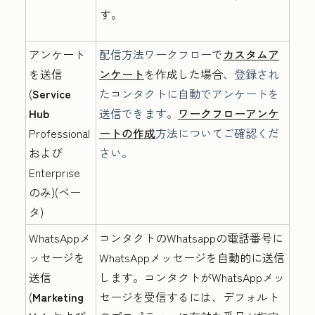
す。
アンケート
配信方法
ワークフロー
で
カスタムア
を送信
ンケート
を作成した場合、
登録され
(
Service
たコンタクトに自動でアンケートを
Hub
送信できます。
ワークフローアンケ
Professional
ートの作成
方法についてご確認くだ
および
さい。
Enterprise
のみ)(ベー
タ)
WhatsAppメ
コンタクトのWhatsappの電話番号に
ッセージを
WhatsAppメッセージを自動的に送信
送信
します。コンタクトがWhatsAppメッ
(
Marketing
セージを受信するには、デフォルト