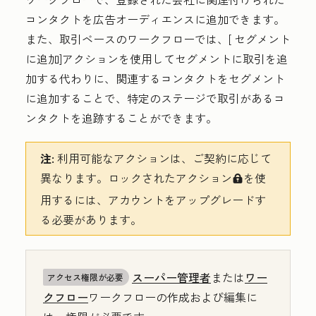
コンタクトを広告オーディエンスに追加できます。
また、取引ベースのワークフローでは、[
セグメント
に追加
]アクションを使用してセグメントに取引を追
加する代わりに、関連するコンタクトをセグメント
に追加することで、特定のステージで取引があるコ
ンタクトを追跡することができます。
注:
利用可能なアクションは、ご契約に応じて
異なります。ロックされたアクション
を使
locked
用するには、アカウントをアップグレードす
る必要があります。
スーパー管理者
または
ワー
アクセス権限が必要
クフロー
ワークフローの作成および編集に