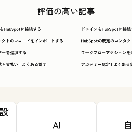
評価の高い記事
HubSpotに接続する
ドメインをHubSpotに接
ェクトのレコードをインポートする
HubSpotの既定のコンタ
ーザーを追加する
ワークフローアクションを
請求と支払い | よくある質問
アカデミー認定 | よくある
設
AI