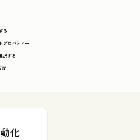
続する
クトプロパティー
選択する
質問
自動化