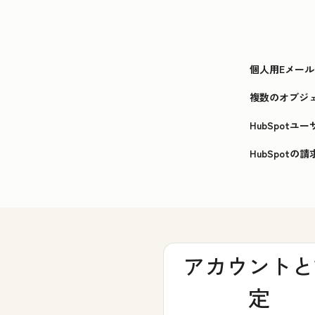
個人用Eメールを
複数のオブジ
HubSpotユ
HubSpotの
アカウントと
定