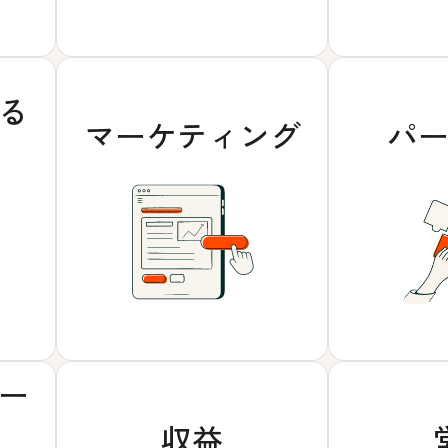
る
マーケティング
パ
ー
収益