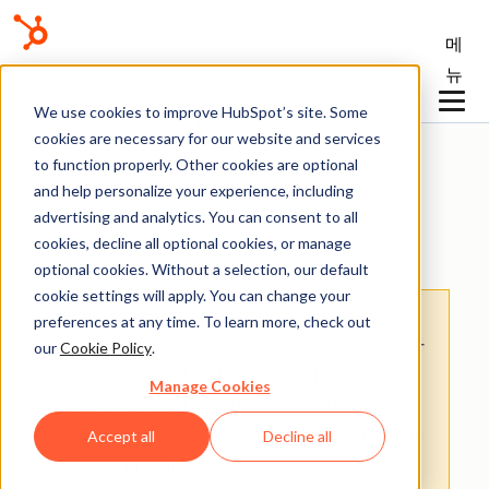
메
뉴
기술 자료
We use cookies to improve HubSpot’s site. Some
cookies are necessary for our website and services
to function properly. Other cookies are optional
and help personalize your experience, including
advertising and analytics. You can consent to all
연결된 이메일
cookies, decline all optional cookies, or manage
optional cookies. Without a selection, our default
cookie settings will apply. You can change your
주의:
: 이 문서는 사용자의 편의를 위해 제공됩
preferences at any time. To learn more, check out
니다.
이 문서는 번역 소프트웨어를 사용하여 자
our
Cookie Policy
.
동으로 번역되었으며 교정을 거치지 않았을 수
Manage Cookies
있습니다. 이 문서의 영어 버전이 가장 최신의
정보를 확인할 수 있는 공식 버전으로 간주해야
Accept all
Decline all
합니다.
여기에서 액세스할 수 있습니다
.
.