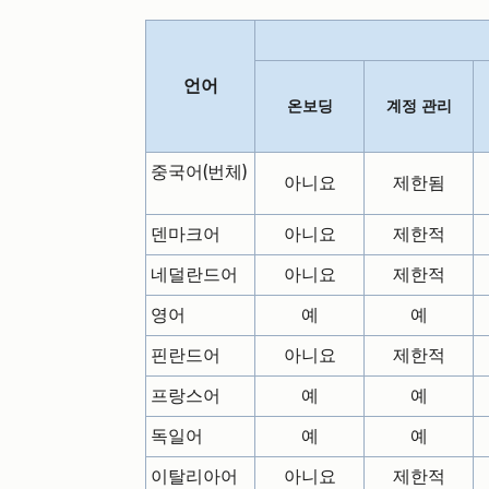
언어
온보딩
계정 관리
중국어(번체)
아니요
제한됨
덴마크어
아니요
제한적
네덜란드어
아니요
제한적
영어
예
예
핀란드어
아니요
제한적
프랑스어
예
예
독일어
예
예
이탈리아어
아니요
제한적