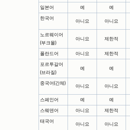
일본어
예
예
한국어
아니요
아니요
노르웨이어
아니요
제한적
(부크몰)
폴란드어
아니요
제한적
포르투갈어
예
예
(브라질)
중국어(간체)
아니요
아니요
스페인어
예
예
스웨덴어
아니요
제한적
태국어
아니요
아니요