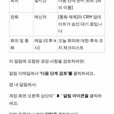
회의
실시간
다음 단계 준비 완료: [회
의 이름]
전화
메신저
[통화 제목]의 CRM 업데
이트가 승인 대기 중입니
다
회의 및 통
매일 (오후 4
오늘 회의에 대한 후속 조
화
시)
치 체크리스트
이 알림에 포함된 권장 사항을 검토하려면:
알림 이메일에서
‘다음 단계 검토’를
클릭하세요.
앱 내 알림에서:
계정 화면 오른쪽 상단의 ‘
’
알림 아이콘을
클릭하
notification
세요.