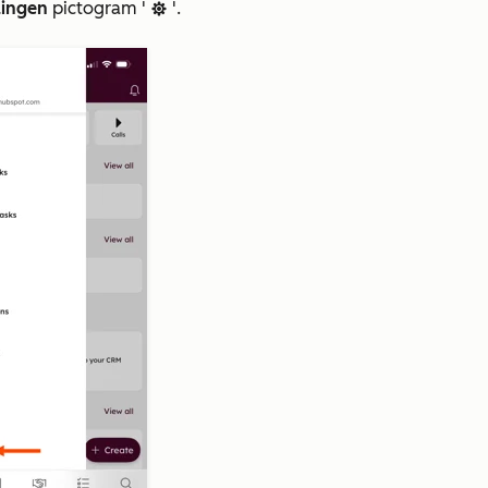
lingen
pictogram '
'.
settings