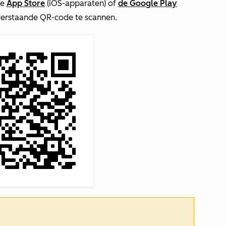
de
App Store
(iOS-apparaten) of
de Google Play
derstaande QR-code te scannen.