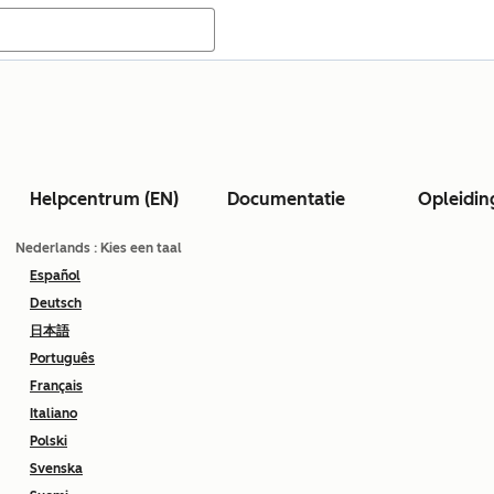
Helpcentrum (EN)
Documentatie
Opleidin
Nederlands
: Kies een taal
Español
Deutsch
日本語
Português
Français
Italiano
Polski
Svenska