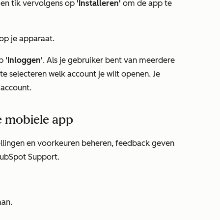
en tik vervolgens op
'Installeren'
om de app te
op je apparaat.
op
'Inloggen
'. Als je gebruiker bent van meerdere
 selecteren welk account je wilt openen. Je
-account.
je mobiele app
llingen
en
voorkeuren
beheren, feedback geven
HubSpot Support.
aan.