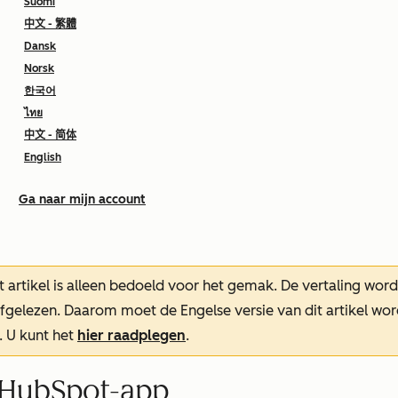
Suomi
中文 - 繁體
Dansk
Norsk
한국어
ไทย
中文 - 简体
English
Ga naar mijn account
t artikel is alleen bedoeld voor het gemak.
De vertaling wor
oefgelezen. Daarom moet de Engelse versie van dit artikel w
. U kunt het
hier raadplegen
.
e HubSpot-app