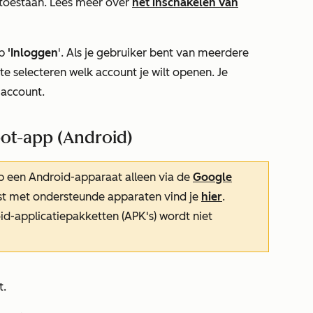
toestaan. Lees meer over
het inschakelen van
p
'Inloggen
'. Als je gebruiker bent van meerdere
 selecteren welk account je wilt openen. Je
-account.
pot-app (Android)
 een Android-apparaat alleen via de
Google
jst met ondersteunde apparaten vind je
hier
.
oid-applicatiepakketten (APK's) wordt niet
t.