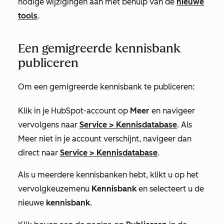
nodige wijzigingen aan met behulp van de
nieuwe
tools
.
Een gemigreerde kennisbank
publiceren
Om een gemigreerde kennisbank te publiceren:
Klik in je HubSpot-account op
Meer
en navigeer
vervolgens naar
Service
>
Kennisdatabase
. Als
Meer
niet in je account verschijnt, navigeer dan
direct naar
Service
>
Kennisdatabase
.
Als u meerdere kennisbanken hebt, klikt u op het
vervolgkeuzemenu
Kennisbank
en selecteert u de
nieuwe
kennisbank
.