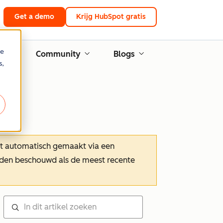
Get a demo
Krijg HubSpot gratis
re
g
Community
Blogs
s,
dt automatisch gemaakt via een
orden beschouwd als de meest recente