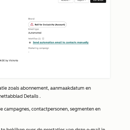
rmatie zoals abonnement, aanmaakdatum en
het
tabblad
Details
.
e campagnes, contactpersonen, segmenten en
 te bekijken over de prestaties van deze e-mail in