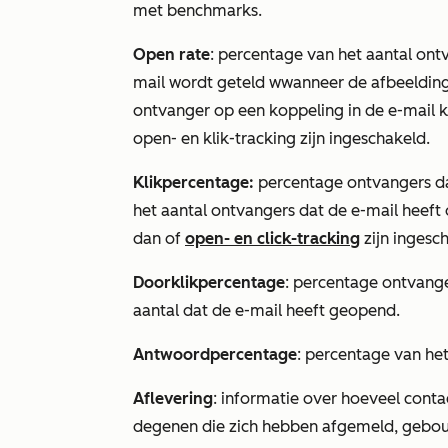
met benchmarks.
Open rate
:
percentage van het aantal ontv
mail wordt geteld w
wanneer de afbeelding
ontvanger op een koppeling in de e-mail kli
open- en klik-tracking
zijn ingeschakeld.
Klikpercentage:
percentage ontvangers dat
het aantal ontvangers dat de e-mail heef
dan of
open- en click-tracking
zijn ingesc
Doorklikpercentage
: percentage ontvanger
aantal dat de e-mail heeft geopend.
Antwoordpercentage
: percentage van he
Aflevering
: informatie over hoeveel cont
degenen die zich hebben afgemeld, gebou