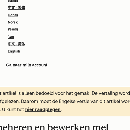
Suomi
中文 - 繁體
Dansk
Norsk
한국어
ไทย
中文 - 简体
English
Ga naar mijn account
t artikel is alleen bedoeld voor het gemak.
De vertaling wor
oefgelezen. Daarom moet de Engelse versie van dit artikel w
. U kunt het
hier raadplegen
.
 beheren en bewerken met