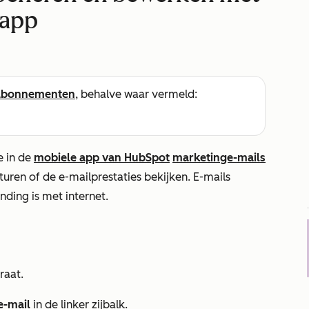
 app
abonnementen
, behalve waar vermeld:
e in de
mobiele app van HubSpot
marketinge-mails
turen of de e-mailprestaties bekijken. E-mails
ding is met internet.
raat.
e-mail
in de linker zijbalk.