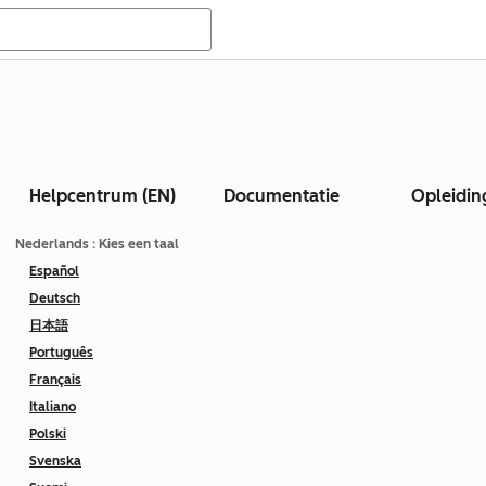
Helpcentrum (EN)
Documentatie
Opleidin
Nederlands
: Kies een taal
Español
Deutsch
日本語
Português
Français
Italiano
Polski
Svenska