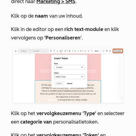
direct naar
Marketing
>
SMS
.
Klik op de
naam
van uw inhoud.
Klik in de editor op een
rich text-module
en klik
vervolgens op
'Personaliseren
'.
Klik op het
vervolgkeuzemenu 'Type'
en selecteer
een
categorie van
personalisatietoken.
Klik op het
vervolgkeuzemenu 'Token'
en