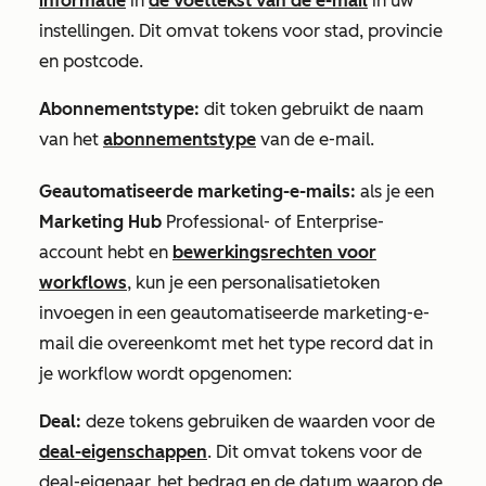
informatie
in
de voettekst van de e-mail
in uw
instellingen. Dit omvat tokens voor stad, provincie
en postcode.
Abonnementstype:
dit token gebruikt de naam
van het
abonnementstype
van de e-mail.
Geautomatiseerde marketing-e-mails:
als je een
Marketing Hub
Professional-
of
Enterprise-
account
hebt en
bewerkingsrechten voor
workflows
, kun je een personalisatietoken
invoegen in een geautomatiseerde marketing-e-
mail die overeenkomt met het type record dat in
je workflow wordt opgenomen:
Deal:
deze tokens gebruiken de waarden voor de
deal-eigenschappen
. Dit omvat tokens voor de
deal-eigenaar, het bedrag en de datum waarop de