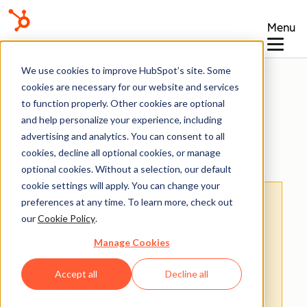
Menu
Kennisbank
We use cookies to improve HubSpot’s site. Some
cookies are necessary for our website and services
to function properly. Other cookies are optional
and help personalize your experience, including
advertising and analytics. You can consent to all
Marketing-e-mail
cookies, decline all optional cookies, or manage
optional cookies. Without a selection, our default
cookie settings will apply. You can change your
Let op
: De Nederlandse vertaling van dit
preferences at any time. To learn more, check out
artikel is alleen bedoeld voor het gemak.
De
our
Cookie Policy
.
vertaling wordt automatisch gemaakt via
Manage Cookies
een vertaalsoftware en is mogelijk niet
proefgelezen. Daarom moet de Engelse
Accept all
Decline all
versie van dit artikel worden beschouwd als