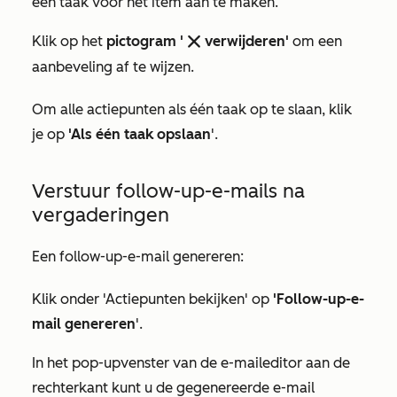
een taak voor het item aan te maken.
Klik op het
pictogram '
verwijderen'
om een
remove
aanbeveling af te wijzen.
Om alle actiepunten als één taak op te slaan, klik
je op
'Als één taak opslaan
'.
Verstuur follow-up-e-mails na
vergaderingen
Een follow-up-e-mail genereren:
Klik onder
'Actiepunten bekijken
' op
'Follow-up-e-
mail genereren
'.
In het pop-upvenster van de e-maileditor aan de
rechterkant kunt u de gegenereerde e-mail