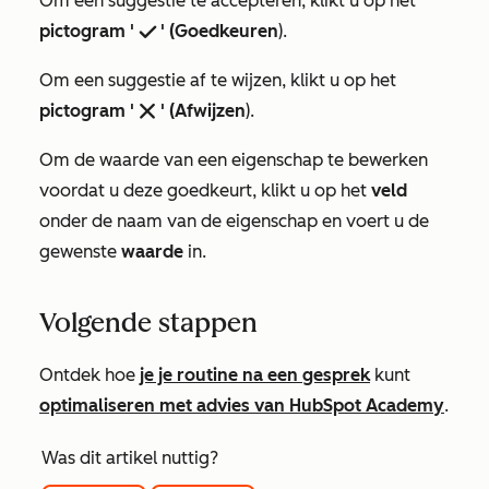
Om een suggestie te accepteren, klikt u op het
pictogram '
' (Goedkeuren
).
success
Om een suggestie af te wijzen, klikt u op het
pictogram '
' (Afwijzen
).
remove
Om de waarde van een eigenschap te bewerken
voordat u deze goedkeurt, klikt u op het
veld
onder de naam van de eigenschap en voert u de
gewenste
waarde
in.
Volgende stappen
Ontdek hoe
je je routine na een gesprek
kunt
optimaliseren met advies van HubSpot Academy
.
Was dit artikel nuttig?