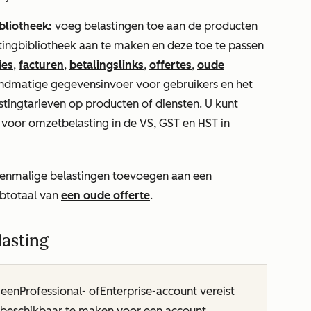
bliotheek
:
voeg belastingen toe aan de producten
tingbibliotheek aan te maken en deze toe te passen
ies
,
facturen
,
betalingslinks
,
offertes
,
oude
ndmatige gegevensinvoer voor gebruikers en het
astingtarieven op producten of diensten. U kunt
 voor omzetbelasting in de VS, GST en HST in
 eenmalige belastingen toevoegen aan een
ubtotaal van
een oude offerte
.
asting
 een
Professional-
of
Enterprise-account
vereist
beschikbaar te maken voor een account.