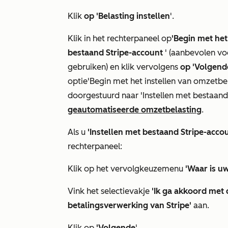
Klik
op 'Belasting instellen
'.
Klik in het rechterpaneel op
'Begin met het
bestaand Stripe-account
' (aanbevolen voo
gebruiken) en klik vervolgens
op 'Volgend
optie
'Begin met het instellen van omzetbe
doorgestuurd naar
'Instellen met bestaan
geautomatiseerde omzetbelasting
.
Als u
'Instellen met bestaand Stripe-acco
rechterpaneel:
Klik op het vervolgkeuzemenu
'Waar is uw
Vink het selectievakje
'Ik ga akkoord me
betalingsverwerking van Stripe'
aan.
Klik op
'Volgende
'.