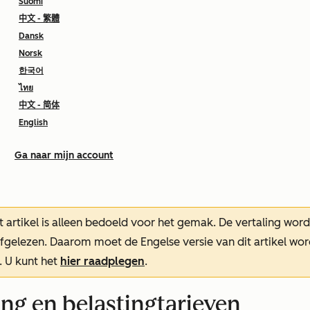
Suomi
中文 - 繁體
Dansk
Norsk
한국어
ไทย
中文 - 简体
English
Ga naar mijn account
t artikel is alleen bedoeld voor het gemak.
De vertaling wor
oefgelezen. Daarom moet de Engelse versie van dit artikel w
. U kunt het
hier raadplegen
.
ng en belastingtarieven