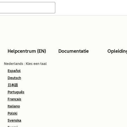
Helpcentrum (EN)
Documentatie
Opleidin
Nederlands
: Kies een taal
Español
Deutsch
日本語
Português
Français
Italiano
Polski
Svenska