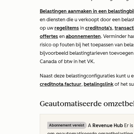
Belastingen aanmaken in een belastingbi
en diensten die u verkoopt door een belas
op uw
regelitems
in
creditnota’s
,
transact
offertes
en
abonnementen
. Verminder ha
risico op fouten bij het toepassen van bel
bijvoorbeeld belastingtarieven toevoegen
Canada of btw in het VK.
Naast deze belastingconfiguraties kunt u
creditnota
,
factuur
,
betalingslink
of het s
Geautomatiseerde omzetbel
A
Revenue Hub
Er is
Abonnement vereist
om geautomatiseerde omzetbelasting 