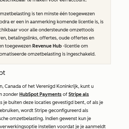
zetbelasting is ten minste één toegewezen
Zodra er een in aanmerking komende licentie is, is
hikbaar voor alle ondersteunde omzettools
ren, betalingslinks, offertes, oude offertes en
een toegewezen
Revenue Hub
-licentie om
omatiseerde omzetbelasting is ingeschakeld.
pt
n, Canada of het Verenigd Koninkrijk, kunt u
en zonder
HubSpot Payments
of
Stripe als
Als je buiten deze locaties gevestigd bent, of als je
gebruiken, wordt Stripe geconfigureerd als
sche omzetbelasting. Indien gewenst kun je
verwerkingsoptie instellen voordat je je aanmeldt