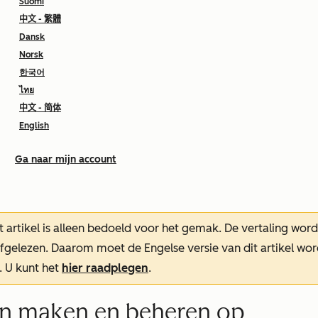
Suomi
中文 - 繁體
Dansk
Norsk
한국어
ไทย
中文 - 简体
English
Ga naar mijn account
t artikel is alleen bedoeld voor het gemak.
De vertaling wor
oefgelezen. Daarom moet de Engelse versie van dit artikel w
. U kunt het
hier raadplegen
.
n maken en beheren op