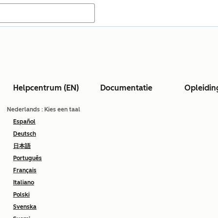
Helpcentrum (EN)
Documentatie
Opleidin
Nederlands
: Kies een taal
Español
Deutsch
日本語
Português
Français
Italiano
Polski
Svenska