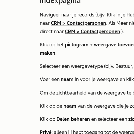
indexpagina
Navigeer naar je records (bijv. Klik in je
naar
CRM
>
Contactpersonen
. Als
Meer
ni
direct naar
CRM
>
Contactpersonen
.).
Klik op het
pictogram + weergave toevo
maken
.
Selecteer een weergavetype (bijv.
Bestuur
Voer een
naam
in voor je weergave en kli
Om de zichtbaarheid van de weergave te 
Klik op de
naam
van de weergave die je z
Klik op
Delen beheren
en selecteer een
zi
Privé
: alleen jij hebt toegang tot de weerg