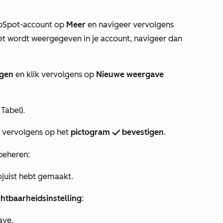
 HubSpot-account op
Meer
en navigeer vervolgens
et wordt weergegeven in je account, navigeer dan
egen
en klik vervolgens op
Nieuwe weergave
,
Tabel
).
k vervolgens op het
pictogram
bevestigen
.
successIcon
beheren:
ojuist hebt gemaakt.
chtbaarheidsinstelling
:
ave.