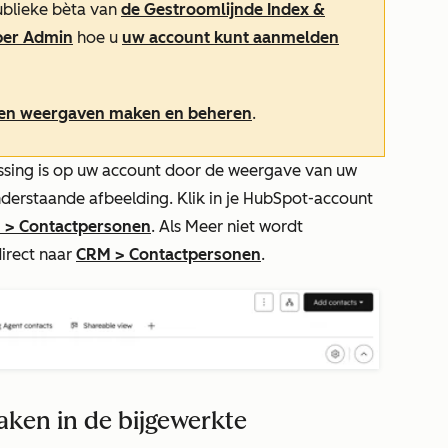
ublieke bèta van
de Gestroomlijnde Index &
per Admin
hoe u
uw account kunt aanmelden
en weergaven maken en beheren
.
passing is op uw account door de weergave van uw
derstaande afbeelding. Klik in je HubSpot-account
M
>
Contactpersonen
. Als
Meer
niet wordt
irect naar
CRM
>
Contactpersonen
.
ken in de bijgewerkte