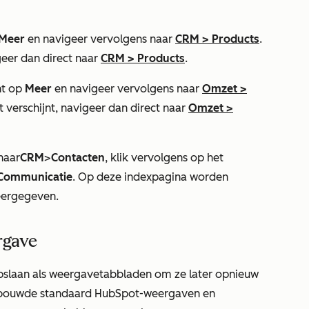
Meer
en navigeer vervolgens naar
CRM
>
Products
.
igeer dan direct naar
CRM
>
Products
.
nt op
Meer
en navigeer vervolgens naar
Omzet
>
t verschijnt, navigeer dan direct naar
Omzet
>
naar
CRM
>
Contacten
, klik vervolgens op het
Communicatie
. Op deze indexpagina worden
eergegeven.
rgave
opslaan als weergavetabbladen om ze later opnieuw
gebouwde standaard HubSpot-weergaven en