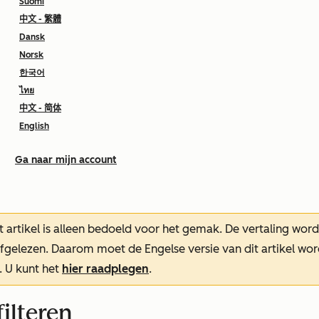
Suomi
中文 - 繁體
Dansk
Norsk
한국어
ไทย
中文 - 简体
English
Ga naar mijn account
t artikel is alleen bedoeld voor het gemak.
De vertaling wor
oefgelezen. Daarom moet de Engelse versie van dit artikel w
. U kunt het
hier raadplegen
.
ilteren