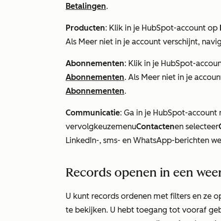
Betalingen
.
Producten
: Klik in je HubSpot-account op
Als
Meer
niet in je account verschijnt, nav
Abonnementen
: Klik in je HubSpot-accou
Abonnementen
. Als
Meer
niet in je accoun
Abonnementen
.
Communicatie
: Ga in je HubSpot-account 
vervolgkeuzemenu
Contacten
en selecteer
LinkedIn-, sms- en WhatsApp-berichten w
Records openen in een wee
U kunt records ordenen met filters en ze 
te bekijken. U hebt toegang tot vooraf 