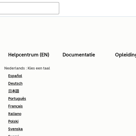
Helpcentrum (EN)
Documentatie
Opleidin
Nederlands
: Kies een taal
Español
Deutsch
日本語
Português
Français
Italiano
Polski
Svenska