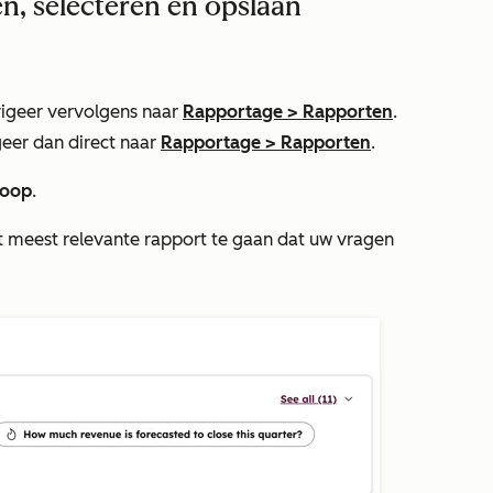
n, selecteren en opslaan
igeer vervolgens naar
Rapportage
>
Rapporten
.
igeer dan direct naar
Rapportage
>
Rapporten
.
koop
.
t meest relevante rapport te gaan dat uw vragen