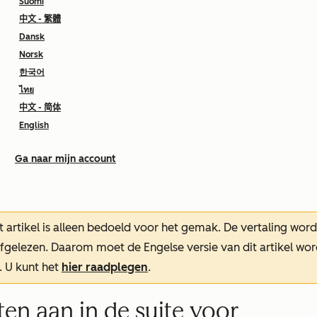
Suomi
中文 - 繁體
Dansk
Norsk
한국어
ไทย
中文 - 简体
English
Ga naar mijn account
t artikel is alleen bedoeld voor het gemak.
De vertaling wor
oefgelezen. Daarom moet de Engelse versie van dit artikel w
. U kunt het
hier raadplegen
.
n aan in de suite voor