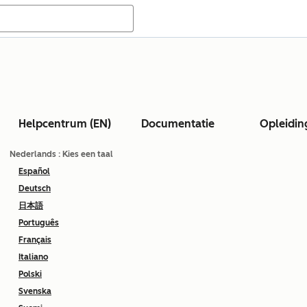
Helpcentrum (EN)
Documentatie
Opleidin
Nederlands
: Kies een taal
Español
Deutsch
日本語
Português
Français
Italiano
Polski
Svenska