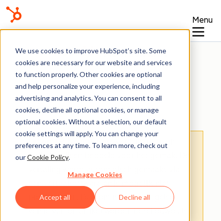
Menu
Kennisbank
We use cookies to improve HubSpot’s site. Some
cookies are necessary for our website and services
to function properly. Other cookies are optional
and help personalize your experience, including
advertising and analytics. You can consent to all
Segmenten
cookies, decline all optional cookies, or manage
optional cookies. Without a selection, our default
cookie settings will apply. You can change your
Let op
: De Nederlandse vertaling van dit
preferences at any time. To learn more, check out
artikel is alleen bedoeld voor het gemak.
De
our
Cookie Policy
.
vertaling wordt automatisch gemaakt via
Manage Cookies
een vertaalsoftware en is mogelijk niet
proefgelezen. Daarom moet de Engelse
Accept all
Decline all
versie van dit artikel worden beschouwd als