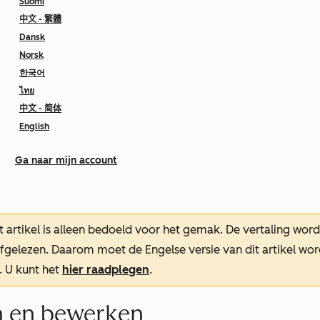
Suomi
中文 - 繁體
Dansk
Norsk
한국어
ไทย
中文 - 简体
English
Ga naar mijn account
t artikel is alleen bedoeld voor het gemak.
De vertaling wor
oefgelezen. Daarom moet de Engelse versie van dit artikel w
. U kunt het
hier raadplegen
.
n en bewerken