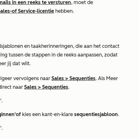
ails in een reeks te versturen
, moet de
ales-
of
Service-licentie
hebben.
sjablonen en taakherinneringen, die aan het contact
ing tussen de stappen in de reeks aanpassen, zodat
 jij dat wilt.
igeer vervolgens naar
Sales
>
Sequenties
. Als
Meer
direct naar
Sales
>
Sequenties
.
n
'.
ginnen'
of
kies een kant-en-klare
sequentiesjabloon
.
n
'.