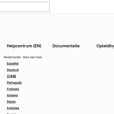
Helpcentrum (EN)
Documentatie
Opleidin
Nederlands
: Kies een taal
Español
Deutsch
日本語
Português
Français
Italiano
Polski
Svenska