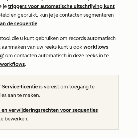
e je
triggers voor automatische uitschrijving kunt
steld en gebruikt, kun je je contacten segmenteren
an de sequentie
.
stool die u kunt gebruiken om records automatisch
het aanmaken van uw reeks kunt u ook
workflows
g’
om contacten automatisch in deze reeks in te
 workflows
.
f
Service-licentie
is vereist om toegang te
ties aan te maken.
 en verwijderingsrechten voor sequenties
te bewerken.