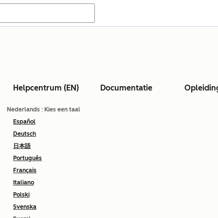
Helpcentrum (EN)
Documentatie
Opleidin
Nederlands
: Kies een taal
Español
Deutsch
日本語
Português
Français
Italiano
Polski
Svenska