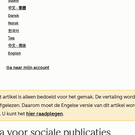
Suomi
中文 - 繁體
Dansk
Norsk
한국어
ไทย
中文 - 简体
English
Ga naar mijn account
t artikel is alleen bedoeld voor het gemak.
De vertaling wor
oefgelezen. Daarom moet de Engelse versie van dit artikel w
. U kunt het
hier raadplegen
.
 voor sociale publicaties