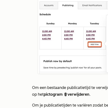
Om een bestaande publicatietijd te verwijd
op het
pictogram
verwijderen
.
delete
Om je publicatietijden te variëren zodat b