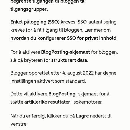
begrense tilgangen til bloggen til
tilgangsgrupper
.
Enkel pålogging (SSO) kreves
: SSO-autentisering
kreves for å få tilgang til bloggen. Lær mer om
hvordan du konfigurerer SSO for privat innhold
.
For å aktivere
BlogPosting-skjemaet
for bloggen,
slå på bryteren for
strukturert data
.
Blogger opprettet etter 4. august 2022 har denne
innstillingen aktivert som standard.
Dette vil aktivere
BlogPosting
-skjemaet for å
støtte
artiklerike resultater
i søkemotorer.
Når du er ferdig, klikker du på
Lagre
nederst til
venstre.