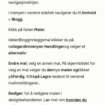
navigasjonslinjen.
I menyen i venstre sidefelt navigerer du til
Innhold
>
Blogg
.
Klikk på fanen
Maler
.
I
delen
Blogginnleggsmal
klikker du på
rullegardinmenyen Handlinger
og velger et
alternativ
:
Endre mal
:
velg en annen mal. På skjermbildet for
valg av mal velger du
den
nye
malen og
klikker
på
Ferdig.
Klikk
på
Lagre
nederst til venstre
i
malinnstillingene
.
Rediger
: for å redigere malen i
designbehandleren. Lær mer om
hvordan du