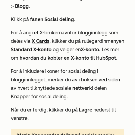
>
Blogg
.
Klikk på
fanen Sosial deling
.
For å angi et
X-brukernavn
for blogginnlegg som
deles via
X Cards
, klikker du på rullegardinmenyen
Standard X-konto
og velger en
X-konto.
Les mer
om
hvordan du kobler en X-konto til HubSpot
.
For å inkludere ikoner for sosial deling i
blogginnlegget, merker du av i boksen ved siden
av hvert tilknyttede sosiale
nettverk
i delen
Knapper for sosial deling
.
Når du er ferdig, klikker du på
Lagre
nederst til
venstre.