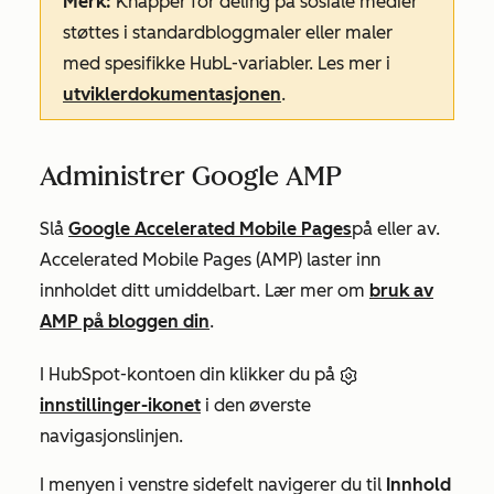
Merk:
Knapper for deling på sosiale medier
støttes i standardbloggmaler eller maler
med spesifikke HubL-variabler. Les mer i
utviklerdokumentasjonen
.
Administrer Google AMP
Slå
Google Accelerated Mobile Pages
på eller av.
Accelerated Mobile Pages (AMP) laster inn
innholdet ditt umiddelbart. Lær mer om
bruk av
AMP på bloggen din
.
I HubSpot-kontoen din klikker du på
innstillinger-ikonet
i den øverste
navigasjonslinjen.
I menyen i venstre sidefelt navigerer du til
Innhold