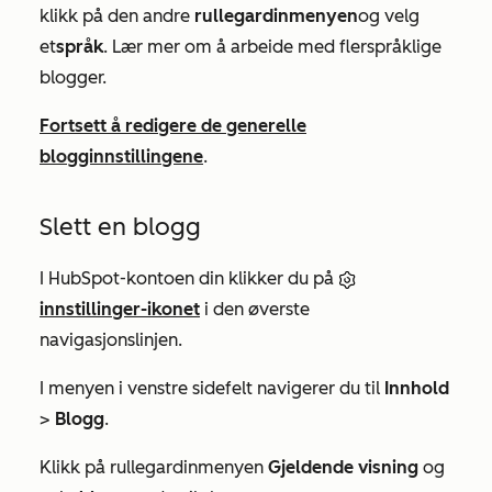
klikk på den andre
rullegardinmenyen
og velg
et
språk
. Lær mer om å arbeide med flerspråklige
blogger.
Fortsett å redigere de generelle
blogginnstillingene
.
Slett en blogg
I HubSpot-kontoen din klikker du på
innstillinger-ikonet
i den øverste
navigasjonslinjen.
I menyen i venstre sidefelt navigerer du til
Innhold
>
Blogg
.
Klikk på rullegardinmenyen
Gjeldende visning
og