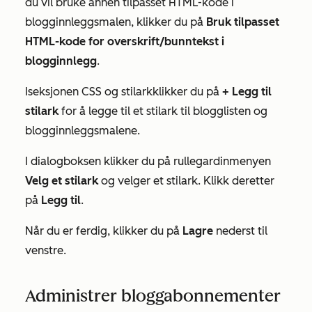
du vil bruke annen tilpasset HTML-kode i
blogginnleggsmalen, klikker du på
Bruk tilpasset
HTML-kode for overskrift/bunntekst i
blogginnlegg
.
I
seksjonen CSS og stilark
klikker du på
+ Legg til
stilark
for å legge til et stilark til blogglisten og
blogginnleggsmalene.
I dialogboksen klikker du på rullegardinmenyen
Velg et stilark
og velger et stilark. Klikk deretter
på
Legg til
.
Når du er ferdig, klikker du på
Lagre
nederst til
venstre.
Administrer bloggabonnementer