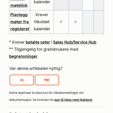
kalender
møtelink
Planlegg
Krever
møter fra
tilkoblet
✓
✓
registeret
kalender
* Krever
betalte seter
i
Sales
Hub/Service Hub
** Tilgjengelig for gratisbrukere med
begrensninger
Var denne artikkelen nyttig?
Ja
Nei
Dette skjemaet brukes kun for tilbakemeldinger om
dokumentasjon. Se hvordan du
kan få hjelp med HubSpot
.