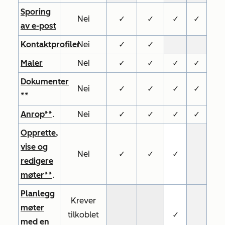
Sporing
Nei
✓
✓
✓
✓
av e-post
Kontaktprofiler
Nei
✓
✓
Maler
Nei
✓
✓
✓
✓
Dokumenter
Nei
✓
✓
✓
✓
**
Anrop**
.
Nei
✓
✓
✓
✓
Opprette,
vise og
Nei
✓
✓
✓
redigere
møter**
.
Planlegg
Krever
møter
tilkoblet
✓
med en