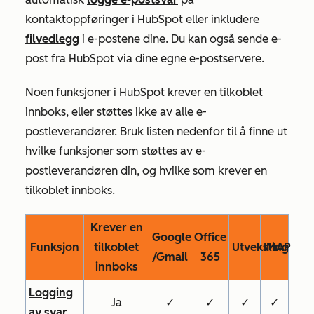
kontaktoppføringer i HubSpot eller inkludere
filvedlegg
i e-postene dine. Du kan også sende e-
post fra HubSpot via dine egne e-postservere.
Noen funksjoner i HubSpot
krever
en tilkoblet
innboks, eller støttes ikke av alle e-
postleverandører. Bruk listen nedenfor til å finne ut
hvilke funksjoner som støttes av e-
postleverandøren din, og hvilke som krever en
tilkoblet innboks.
Krever en
Google
Office
Funksjon
tilkoblet
Utveksling
IMAP
/Gmail
365
innboks
Logging
Ja
✓
✓
✓
✓
av svar