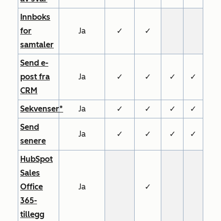
Innboks
for
Ja
✓
✓
samtaler
Send e-
post fra
Ja
✓
✓
✓
✓
CRM
Sekvenser*
Ja
✓
✓
✓
✓
Send
Ja
✓
✓
✓
✓
senere
HubSpot
Sales
Office
Ja
✓
365-
tillegg