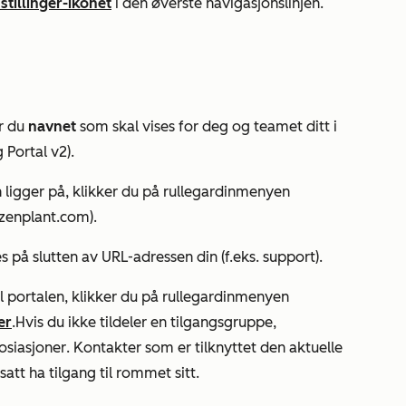
stillinger-ikonet
i den øverste navigasjonslinjen.
er du
navnet
som skal vises for deg og teamet ditt i
 Portal v2).
 ligger på, klikker du på rullegardinmenyen
. zenplant.com).
s på slutten av URL-adressen din (f.eks. support).
il portalen, klikker du på rullegardinmenyen
er
.
Hvis du ikke tildeler en tilgangsgruppe,
osiasjoner
.
Kontakter som er tilknyttet den aktuelle
satt ha tilgang til rommet sitt.