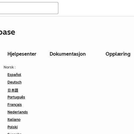
base
Hjelpesenter
Dokumentasjon
Opplæring
Norsk
:
Español
Deutsch
日本語
Português
Français
Nederlands
Italiano
Polski