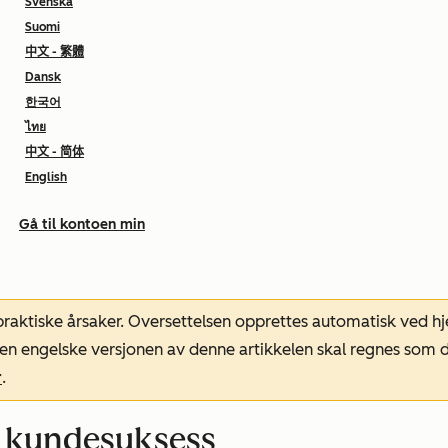
Svenska
Suomi
中文 - 繁體
Dansk
한국어
ไทย
中文 - 简体
English
Gå til kontoen min
 praktiske årsaker. Oversettelsen opprettes automatisk ved 
. Den engelske versjonen av denne artikkelen skal regnes so
r
.
r kundesuksess