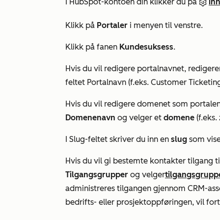
I HubSpot-kontoen din klikker du på
inn
Klikk på
Portaler
i menyen til venstre.
Klikk på fanen
Kundesuksess
.
Hvis du vil redigere portalnavnet, rediger
feltet
Portalnavn
(f.eks. Customer Ticketing
Hvis du vil redigere domenet som portalen
Domenenavn
og velger et
domene
(f.eks
I
Slug-feltet
skriver du inn en
slug
som vise
Hvis du vil gi bestemte kontakter tilgang t
Tilgangsgrupper
og velger
tilgangsgrupp
administreres tilgangen gjennom CRM-ass
bedrifts- eller prosjektoppføringen, vil fort