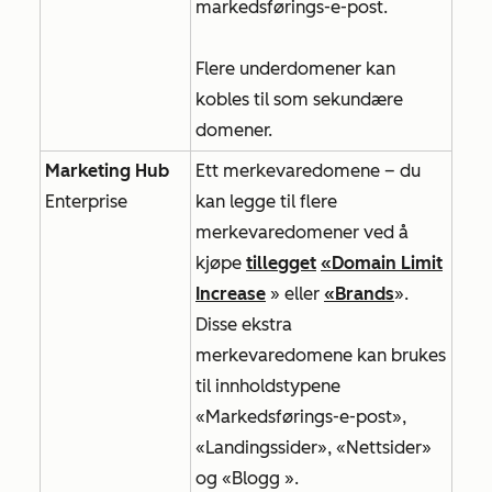
markedsførings-e-post.
Flere underdomener kan
kobles til som sekundære
domener.
Marketing Hub
Ett merkevaredomene – du
Enterprise
kan legge til flere
merkevaredomener ved å
kjøpe
tillegget
«Domain Limit
Increase
» eller
«Brands
».
Disse ekstra
merkevaredomene kan brukes
til innholdstypene
«Markedsførings-e-post
»,
«Landingssider
»,
«Nettsider
»
og
«Blogg
».