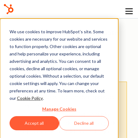
Kunnskapsdatabase
We use cookies to improve HubSpot’s site. Some
cookies are necessary for our website and services
to function properly. Other cookies are optional
and help personalize your experience, including
advertising and analytics. You can consent to all
Domener og URL-er
cookies, decline all optional cookies, or manage
optional cookies. Without a selection, our default
cookie settings will apply. You can change your
Merk:
: Denne artikkelen er oversatt av
preferences at any time. To learn more, check out
praktiske årsaker. Oversettelsen opprettes
our
Cookie Policy
.
automatisk ved hjelp av
Manage Cookies
oversettingsprogramvare, og det er ikke
sikkert at den er korrekturlest. Den engelske
Accept all
Decline all
versjonen av denne artikkelen skal regnes