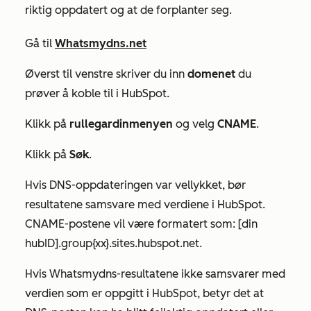
riktig oppdatert og at de forplanter seg.
Gå til
Whatsmydns.net
Øverst til venstre skriver du inn
domenet
du
prøver å koble til i HubSpot.
Klikk på
rullegardinmenyen
og velg
CNAME
.
Klikk på
Søk
.
Hvis DNS-oppdateringen var vellykket, bør
resultatene samsvare med verdiene i HubSpot.
CNAME-postene vil være formatert som:
[din
hubID].group{xx}.sites.hubspot.net.
Hvis Whatsmydns-resultatene ikke samsvarer med
verdien som er oppgitt i HubSpot, betyr det at