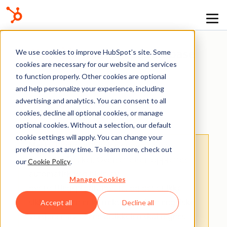
Kunnskapsdatabase
We use cookies to improve HubSpot’s site. Some
cookies are necessary for our website and services
to function properly. Other cookies are optional
and help personalize your experience, including
advertising and analytics. You can consent to all
Domener og URL-er
cookies, decline all optional cookies, or manage
optional cookies. Without a selection, our default
cookie settings will apply. You can change your
Merk:
: Denne artikkelen er oversatt av
preferences at any time. To learn more, check out
praktiske årsaker. Oversettelsen opprettes
our
Cookie Policy
.
automatisk ved hjelp av
Manage Cookies
oversettingsprogramvare, og det er ikke
sikkert at den er korrekturlest. Den engelske
Accept all
Decline all
versjonen av denne artikkelen skal regnes