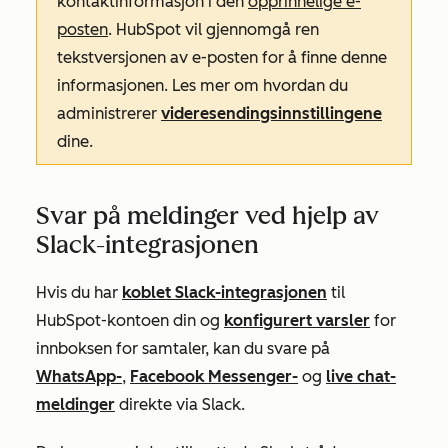
kontaktinformasjon i den
opprinnelige e-
posten
. HubSpot vil gjennomgå ren
tekstversjonen av e-posten for å finne denne
informasjonen. Les mer om hvordan du
administrerer
videresendingsinnstillingene
dine.
Svar på meldinger ved hjelp av
Slack-integrasjonen
Hvis du har
koblet Slack-integrasjonen
til
HubSpot-kontoen din og
konfigurert varsler
for
innboksen for samtaler, kan du svare på
WhatsApp-
,
Facebook Messenger-
og
live chat-
meldinger
direkte via Slack.