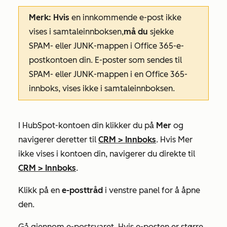
Merk: Hvis
en innkommende e-post ikke
vises i samtaleinnboksen,
må du
sjekke
SPAM- eller JUNK-mappen i Office 365-e-
postkontoen din. E-poster som sendes til
SPAM- eller JUNK-mappen i en Office 365-
innboks, vises ikke i samtaleinnboksen.
I HubSpot-kontoen din klikker du på
Mer
og
navigerer deretter til
CRM
>
Innboks
. Hvis
Mer
ikke vises i kontoen din, navigerer du direkte til
CRM
>
Innboks
.
Klikk på en
e-posttråd
i venstre panel for å åpne
den.
Gå gjennom e-postsvaret. Hvis e-posten er større