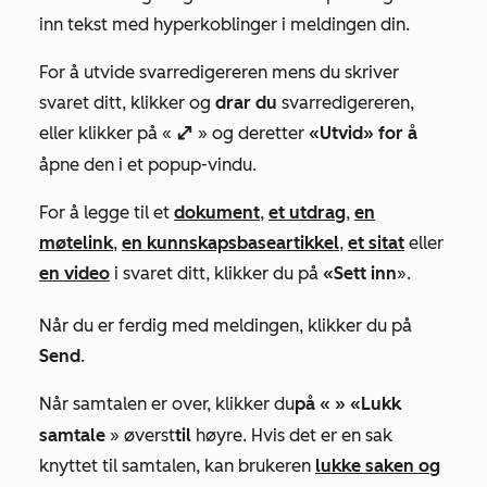
inn tekst med hyperkoblinger i meldingen din.
For å utvide svarredigereren mens du skriver
svaret ditt, klikker og
drar du
svarredigereren,
eller klikker på
«
» og deretter
«Utvid» for å
enlarge
åpne den i et popup-vindu.
For å legge til et
dokument
,
et utdrag
,
en
møtelink
,
en kunnskapsbaseartikkel
,
et sitat
eller
en video
i svaret ditt, klikker du på
«Sett inn
».
Når du er ferdig med meldingen, klikker du på
Send
.
Når samtalen er over, klikker du
på «
» «Lukk
samtale
» øverst
til
høyre. Hvis det er en sak
knyttet til samtalen, kan brukeren
lukke saken og