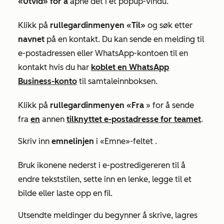
«Utvid» for å
åpne det i et popup-vindu.
Klikk på
rullegardinmenyen «Til»
og søk etter
navnet
på en kontakt. Du kan sende en melding til
e-postadressen eller WhatsApp-kontoen til en
kontakt hvis du har
koblet en WhatsApp
Business-konto
til samtaleinnboksen.
Klikk på
rullegardinmenyen «Fra
» for å sende
fra
en
annen
tilknyttet e-postadresse for teamet
.
Skriv inn
emnelinjen
i
«Emne»-feltet
.
Bruk ikonene nederst i e-postredigereren til å
endre tekststilen, sette inn en lenke, legge til et
bilde eller laste opp en fil.
Utsendte meldinger du begynner å skrive, lagres