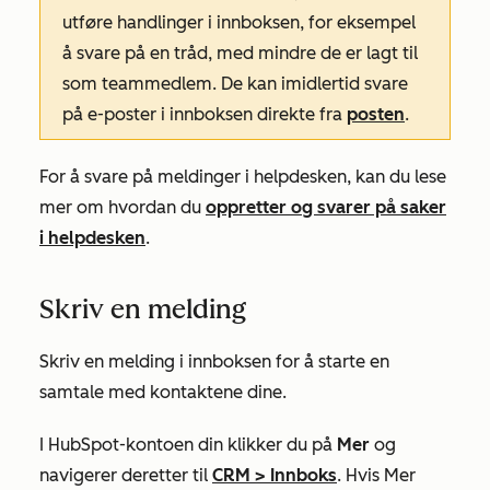
utføre handlinger i innboksen, for eksempel
å svare på en tråd, med mindre de er lagt til
som teammedlem. De kan imidlertid svare
på e-poster i innboksen direkte fra
posten
.
For å svare på meldinger i helpdesken, kan du lese
mer om hvordan du
oppretter og svarer på saker
i helpdesken
.
Skriv en melding
Skriv en melding i innboksen for å starte en
samtale med kontaktene dine.
I HubSpot-kontoen din klikker du på
Mer
og
navigerer deretter til
CRM
>
Innboks
. Hvis
Mer