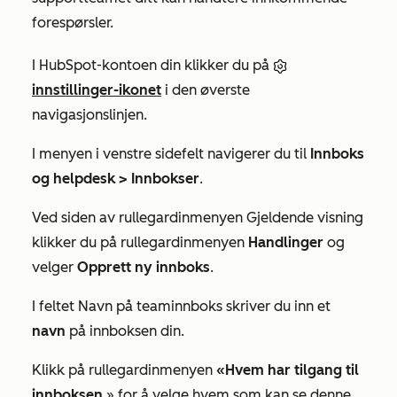
forespørsler.
I HubSpot-kontoen din klikker du på
innstillinger-ikonet
i den øverste
navigasjonslinjen.
I menyen i venstre sidefelt navigerer du til
Innboks
og helpdesk >
Innbokser
.
Ved siden av
rullegardinmenyen Gjeldende visning
klikker du på rullegardinmenyen
Handlinger
og
velger
Opprett ny innboks
.
I
feltet Navn på teaminnboks
skriver du inn et
navn
på innboksen din.
Klikk på rullegardinmenyen
«Hvem har tilgang til
innboksen
» for å velge hvem som kan se denne