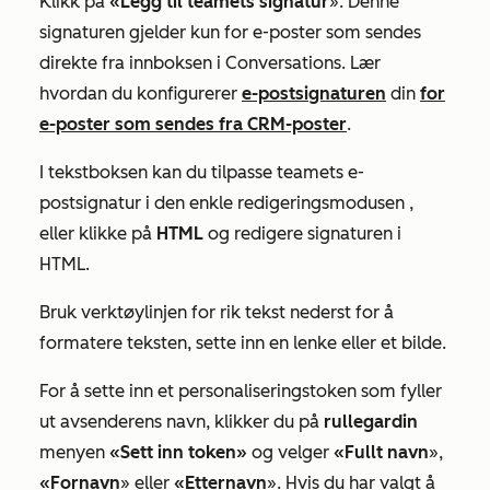
Klikk på
«Legg til teamets signatur
». Denne
signaturen gjelder kun for e-poster som sendes
direkte fra innboksen i Conversations. Lær
hvordan du konfigurerer
e-postsignaturen
din
for
e-poster som sendes fra CRM-poster
.
I tekstboksen kan du tilpasse teamets e-
postsignatur i den
enkle redigeringsmodusen
,
eller klikke på
HTML
og redigere signaturen i
HTML.
Bruk verktøylinjen for rik tekst nederst for å
formatere teksten, sette inn en lenke eller et bilde.
For å sette inn et personaliseringstoken som fyller
ut avsenderens navn, klikker du på
rullegardin
menyen
«Sett inn token»
og velger
«Fullt
navn
»,
«Fornavn
» eller
«Etternavn
».
Hvis du har valgt å