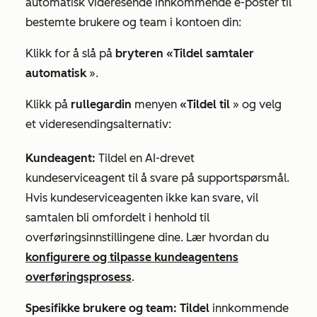
automatisk videresende innkommende e-poster til
bestemte brukere og team i kontoen din:
Klikk for å slå på
bryteren «Tildel samtaler
automatisk
».
Klikk på
rullegardin
menyen
«Tildel til
» og velg
et videresendingsalternativ:
Kundeagent:
Tildel en AI-drevet
kundeserviceagent til å svare på supportspørsmål.
Hvis kundeserviceagenten ikke kan svare, vil
samtalen bli omfordelt i henhold til
overføringsinnstillingene dine. Lær hvordan du
konfigurere og tilpasse kundeagentens
overføringsprosess
.
Spesifikke brukere og team: Tildel
innkommende