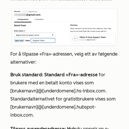
For å tilpasse
«Fra»-adressen
, velg ett av følgende
alternativer:
Bruk standard: Standard «Fra»-adresse
for
brukere med en betalt konto vises som
[brukernavn]@[underdomene].hs-inbox.com.
Standardalternativet
for gratistbrukere vises som
[brukernavn]@[underdomene].hubspot-
inbox.com
.
Tilpass avsenderadresse: Hvis
du oppgir en e-