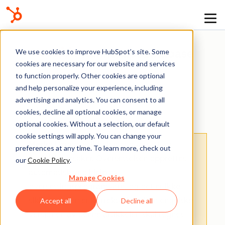
Kunnskapsdatabase
We use cookies to improve HubSpot’s site. Some
cookies are necessary for our website and services
to function properly. Other cookies are optional
and help personalize your experience, including
advertising and analytics. You can consent to all
Innboks
cookies, decline all optional cookies, or manage
optional cookies. Without a selection, our default
cookie settings will apply. You can change your
Merk:
: Denne artikkelen er oversatt av
preferences at any time. To learn more, check out
praktiske årsaker. Oversettelsen opprettes
our
Cookie Policy
.
automatisk ved hjelp av
Manage Cookies
oversettingsprogramvare, og det er ikke
sikkert at den er korrekturlest. Den engelske
Accept all
Decline all
versjonen av denne artikkelen skal regnes