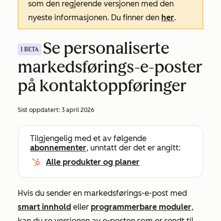
som den regjerende versjonen med den
nyeste informasjonen. Du finner den
her
.
Se personaliserte
I BETA
markedsførings-e-poster
på kontaktoppføringer
Sist oppdatert:
3 april 2026
Tilgjengelig med et av følgende
abonnementer
, unntatt der det er angitt:
Alle produkter og planer
Hvis du sender en markedsførings-e-post med
smart innhold
eller
programmerbare moduler
,
kan du se versjonen av e-posten som er sendt til