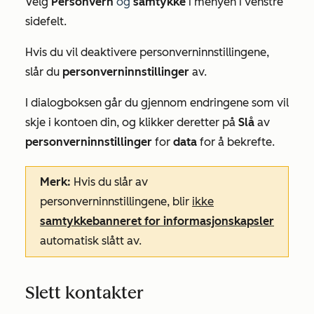
Velg
Personvern
og
samtykke
i menyen i venstre
sidefelt.
Hvis du vil deaktivere personverninnstillingene,
slår du
personverninnstillinger
av.
I dialogboksen går du gjennom endringene som vil
skje i kontoen din, og klikker deretter på
Slå
av
personverninnstillinger
for
data
for å bekrefte.
Merk:
Hvis du slår av
personverninnstillingene, blir
ikke
samtykkebanneret for informasjonskapsler
automatisk slått av.
Slett kontakter